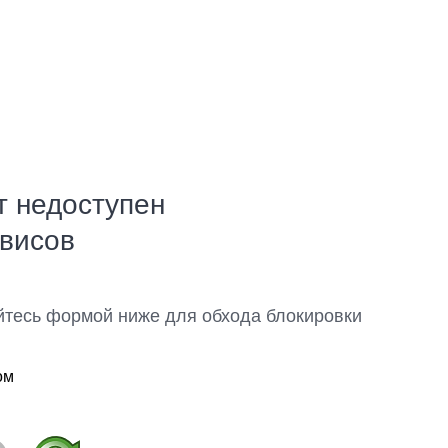
т недоступен
рвисов
йтесь формой ниже для обхода блокировки
ом