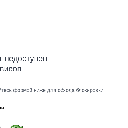
т недоступен
рвисов
йтесь формой ниже для обхода блокировки
ом