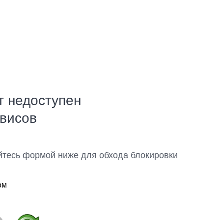
т недоступен
рвисов
йтесь формой ниже для обхода блокировки
ом