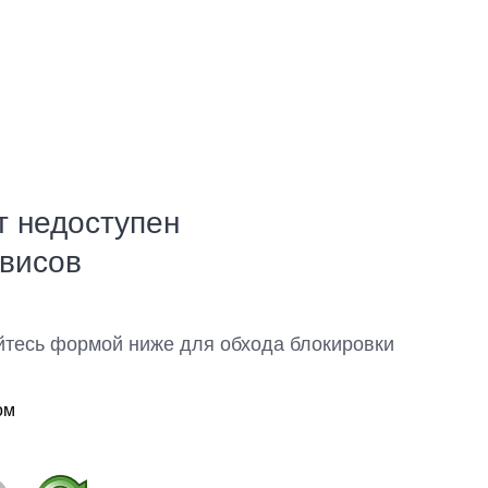
т недоступен
рвисов
йтесь формой ниже для обхода блокировки
ом