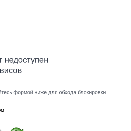
т недоступен
рвисов
йтесь формой ниже для обхода блокировки
ом