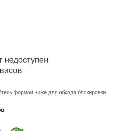
т недоступен
рвисов
йтесь формой ниже для обхода блокировки
ом