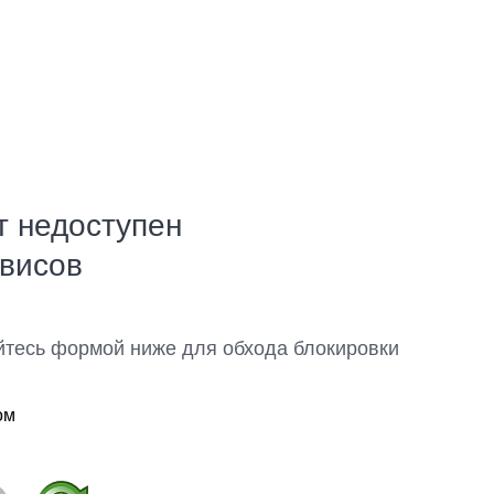
т недоступен
рвисов
йтесь формой ниже для обхода блокировки
ом