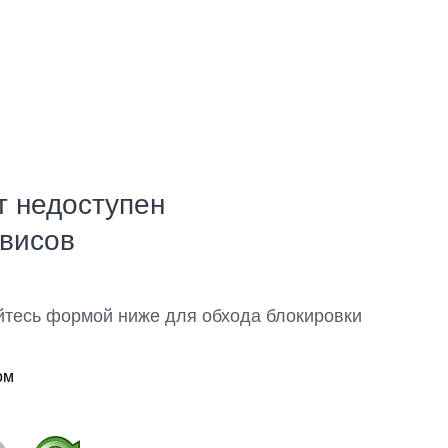
т недоступен
рвисов
йтесь формой ниже для обхода блокировки
ом