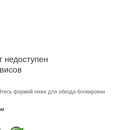
т недоступен
рвисов
йтесь формой ниже для обхода блокировки
ом