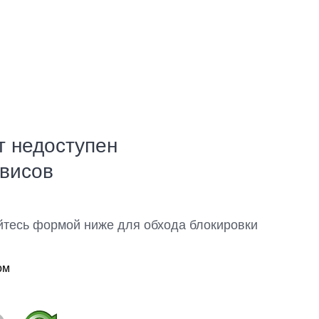
т недоступен
рвисов
йтесь формой ниже для обхода блокировки
ом