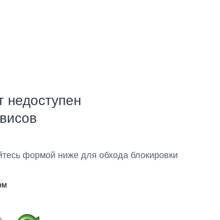
т недоступен
рвисов
йтесь формой ниже для обхода блокировки
ом