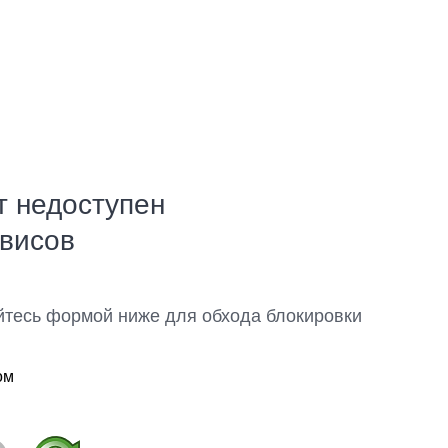
т недоступен
рвисов
йтесь формой ниже для обхода блокировки
ом