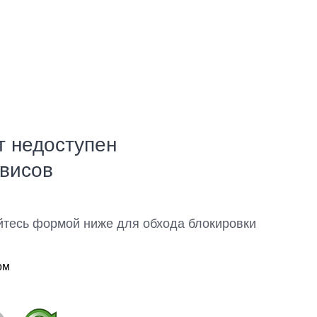
т недоступен
рвисов
йтесь формой ниже для обхода блокировки
ом