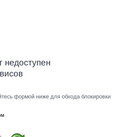
т недоступен
рвисов
йтесь формой ниже для обхода блокировки
ом