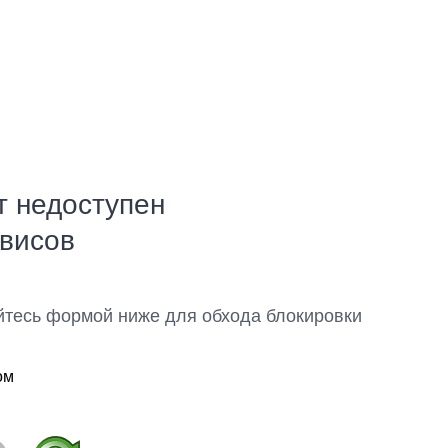
т недоступен
рвисов
йтесь формой ниже для обхода блокировки
ом