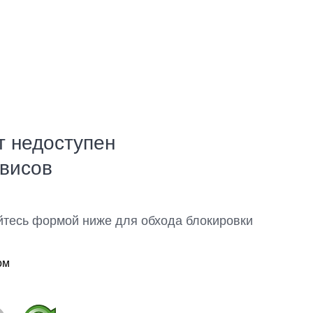
т недоступен
рвисов
йтесь формой ниже для обхода блокировки
ом