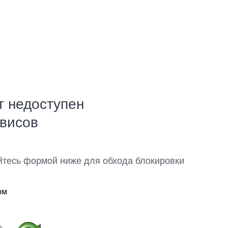
т недоступен
рвисов
йтесь формой ниже для обхода блокировки
ом