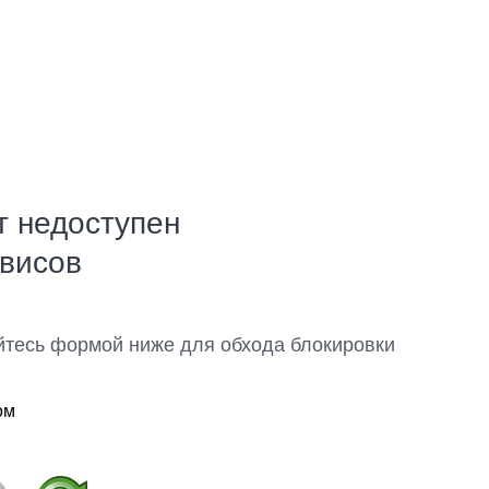
т недоступен
рвисов
йтесь формой ниже для обхода блокировки
ом