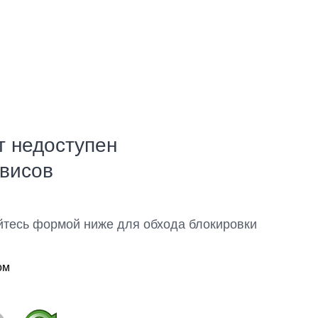
т недоступен
рвисов
йтесь формой ниже для обхода блокировки
ом