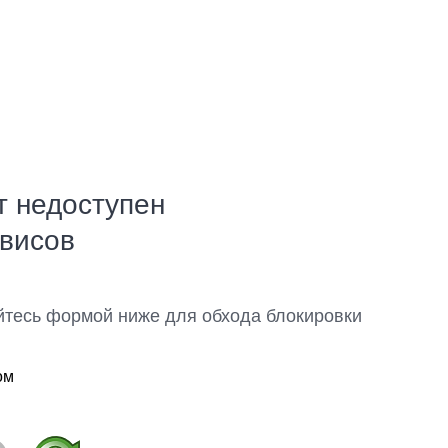
т недоступен
рвисов
йтесь формой ниже для обхода блокировки
ом