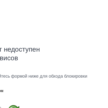
т недоступен
рвисов
йтесь формой ниже для обхода блокировки
ом