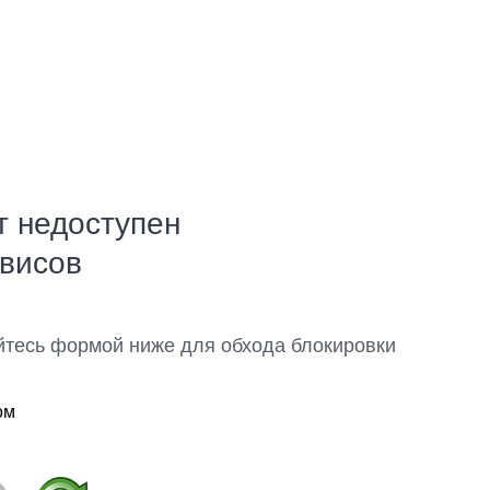
т недоступен
рвисов
йтесь формой ниже для обхода блокировки
ом