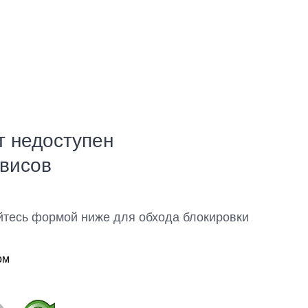
т недоступен
рвисов
йтесь формой ниже для обхода блокировки
ом