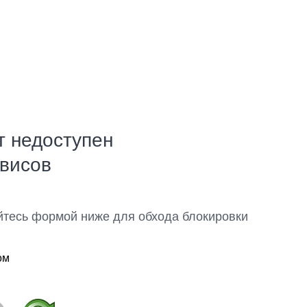
т недоступен
рвисов
йтесь формой ниже для обхода блокировки
ом