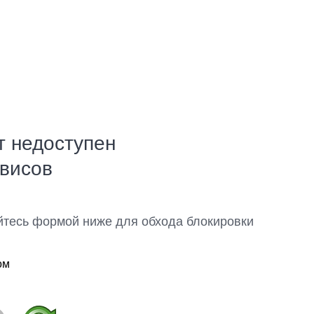
т недоступен
рвисов
йтесь формой ниже для обхода блокировки
ом