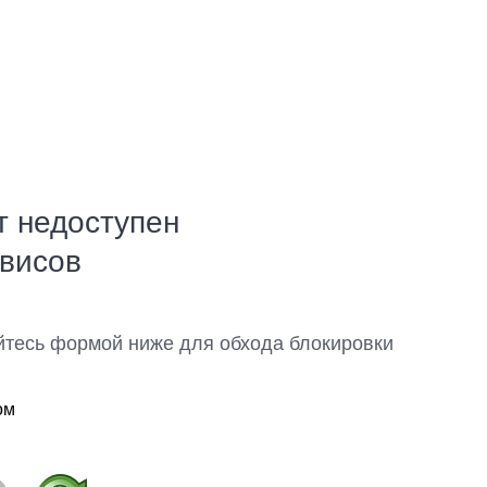
т недоступен
рвисов
йтесь формой ниже для обхода блокировки
ом