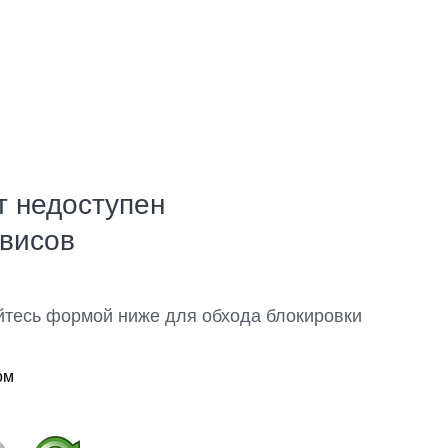
т недоступен
рвисов
йтесь формой ниже для обхода блокировки
ом