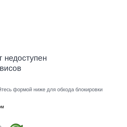
т недоступен
рвисов
йтесь формой ниже для обхода блокировки
ом