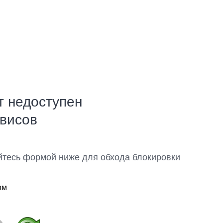
т недоступен
рвисов
йтесь формой ниже для обхода блокировки
ом