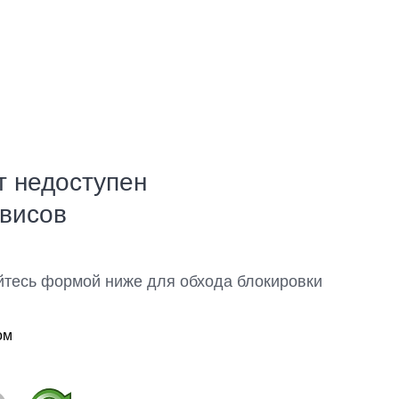
т недоступен
рвисов
йтесь формой ниже для обхода блокировки
ом