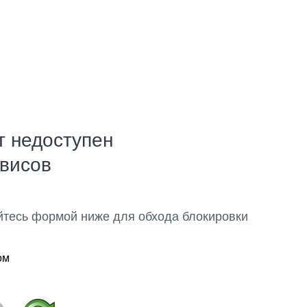
т недоступен
рвисов
йтесь формой ниже для обхода блокировки
ом