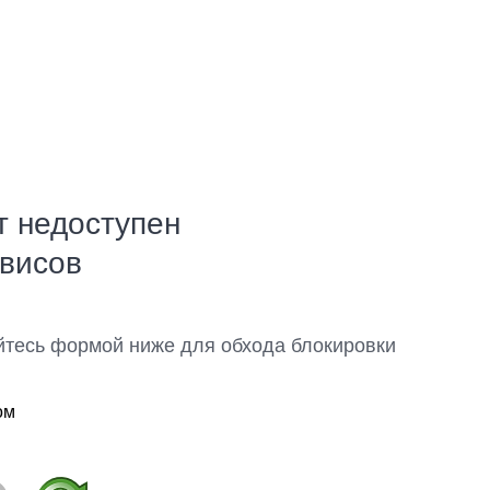
т недоступен
рвисов
йтесь формой ниже для обхода блокировки
ом