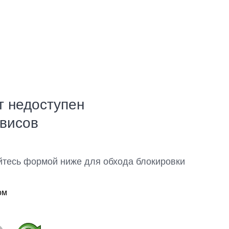
т недоступен
рвисов
йтесь формой ниже для обхода блокировки
ом