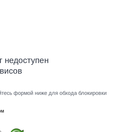
т недоступен
рвисов
йтесь формой ниже для обхода блокировки
ом