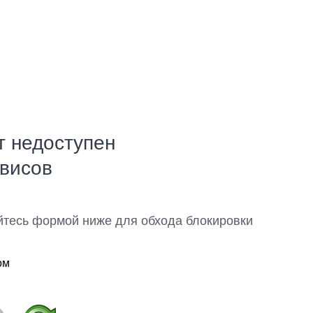
т недоступен
рвисов
йтесь формой ниже для обхода блокировки
ом