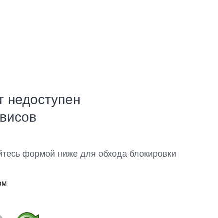
т недоступен
рвисов
йтесь формой ниже для обхода блокировки
ом