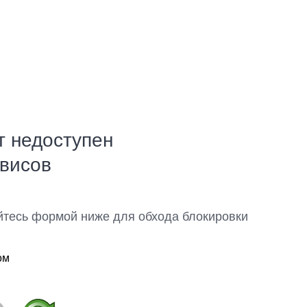
т недоступен
рвисов
йтесь формой ниже для обхода блокировки
ом