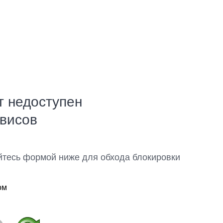
т недоступен
рвисов
йтесь формой ниже для обхода блокировки
ом