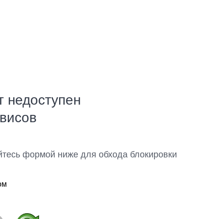
т недоступен
рвисов
йтесь формой ниже для обхода блокировки
ом