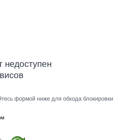
т недоступен
рвисов
йтесь формой ниже для обхода блокировки
ом