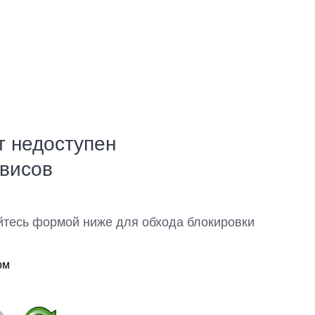
т недоступен
рвисов
йтесь формой ниже для обхода блокировки
ом