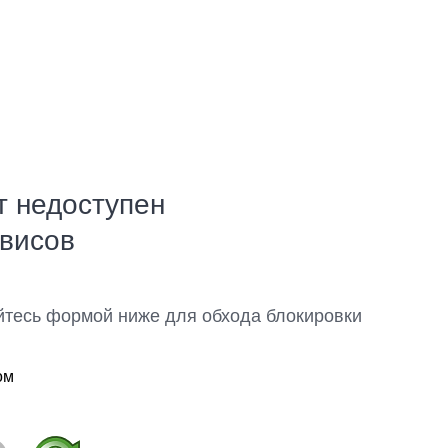
т недоступен
рвисов
йтесь формой ниже для обхода блокировки
ом