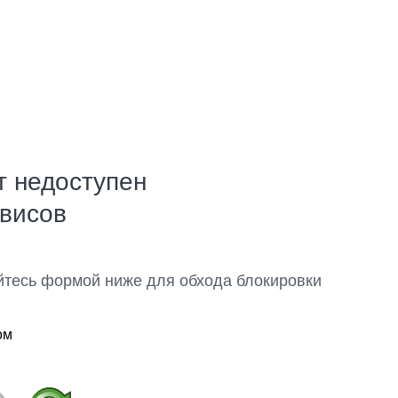
т недоступен
рвисов
йтесь формой ниже для обхода блокировки
ом