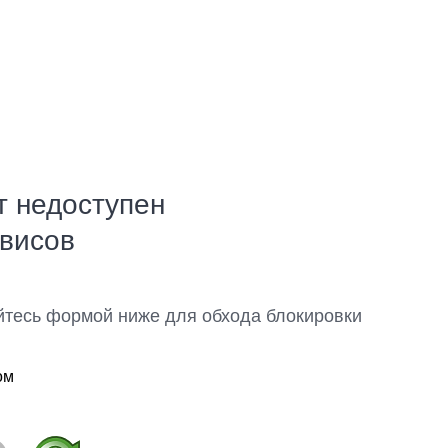
т недоступен
рвисов
йтесь формой ниже для обхода блокировки
ом