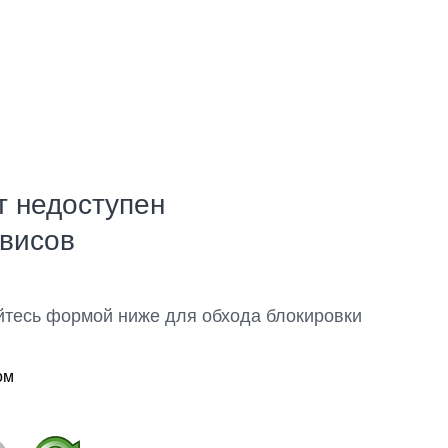
т недоступен
рвисов
йтесь формой ниже для обхода блокировки
ом