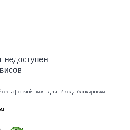
т недоступен
рвисов
йтесь формой ниже для обхода блокировки
ом